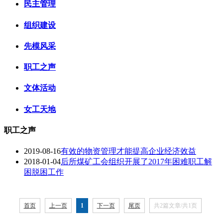
民主管理
组织建设
先模风采
职工之声
文体活动
女工天地
职工之声
2019-08-16
有效的物资管理才能提高企业经济效益
2018-01-04
后所煤矿工会组织开展了2017年困难职工解
困脱困工作
首页
上一页
1
下一页
尾页
共2篇文章/共1页