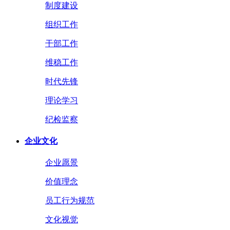
制度建设
组织工作
干部工作
维稳工作
时代先锋
理论学习
纪检监察
企业文化
企业愿景
价值理念
员工行为规范
文化视觉