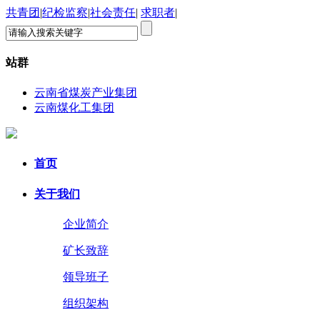
共青团
|
纪检监察
|
社会责任
|
求职者
|
站群
云南省煤炭产业集团
云南煤化工集团
首页
关于我们
企业简介
矿长致辞
领导班子
组织架构