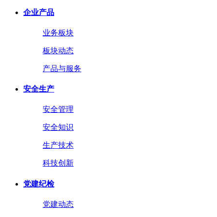
企业产品
业务板块
板块动态
产品与服务
安全生产
安全管理
安全知识
生产技术
科技创新
党建纪检
党建动态