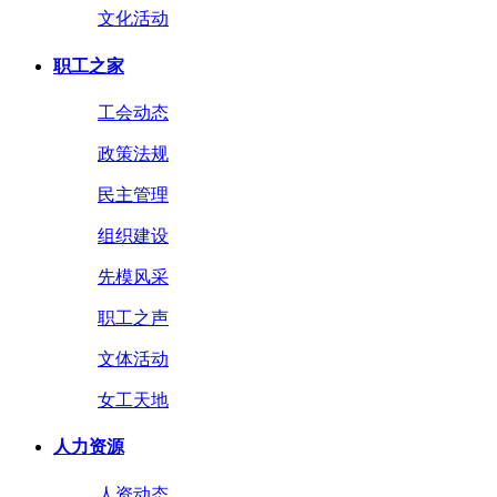
文化活动
职工之家
工会动态
政策法规
民主管理
组织建设
先模风采
职工之声
文体活动
女工天地
人力资源
人资动态