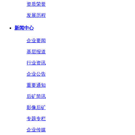
资质荣誉
发展历程
新闻中心
企业要闻
基层报道
行业资讯
企业公告
重要通知
后矿简讯
影像后矿
专题专栏
企业传媒