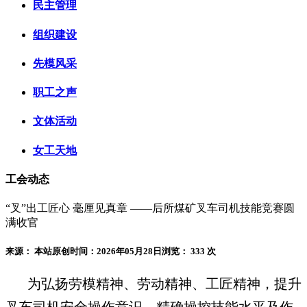
民主管理
组织建设
先模风采
职工之声
文体活动
女工天地
工会动态
“叉”出工匠心 毫厘见真章 ——后所煤矿叉车司机技能竞赛圆
满收官
来源： 本站原创
时间：2026年05月28日
浏览：
333 次
为弘扬劳模精神、劳动精神、工匠精神，提升