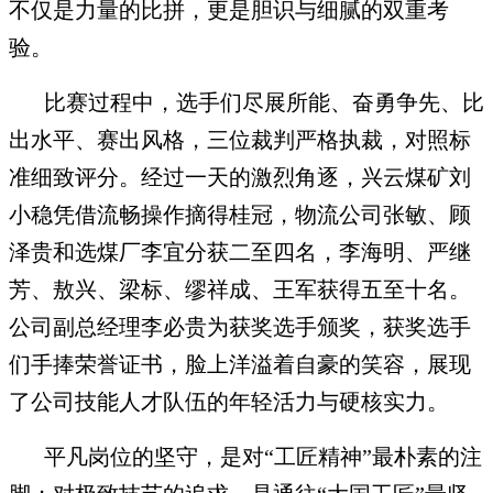
不仅是力量的比拼，更是胆识与细腻的双重考
验。
比赛过程中，选手们尽展所能、奋勇争先、比
出水平、赛出风格，三位裁判严格执裁，对照标
准细致评分。经过一天的激烈角逐，兴云煤矿刘
小稳凭借流畅操作摘得桂冠，物流公司张敏、顾
泽贵和选煤厂李宜分获二至四名，李海明、严继
芳、敖兴、梁标、缪祥成、王军获得五至十名。
公司副总经理李必贵为获奖选手颁奖，获奖选手
们手捧荣誉证书，脸上洋溢着自豪的笑容，展现
了公司技能人才队伍的年轻活力与硬核实力。
平凡岗位的坚守，是对“工匠精神”最朴素的注