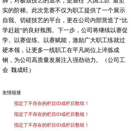
脚；对极致技艺的追求，是通往“大国工匠”最坚
实的阶梯。此次竞赛不仅为职工提供了一个展示
自我、切磋技艺的平台，更在公司内部营造了“比
学赶超”的良好氛围。下一步，公司将继续以赛促
学、以赛促练、以赛赋能，激励广大职工练就过
硬本领，让更多一线职工在平凡岗位上淬炼成
钢，为公司高质量发展注入强劲动力。（公司工
会 魏成旺）
友情链接
指定了不存在的栏目ID或栏目数组！
指定了不存在的栏目ID或栏目数组！
指定了不存在的栏目ID或栏目数组！