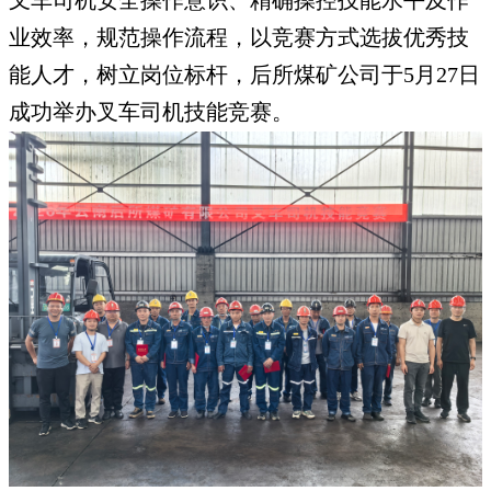
叉车司机安全操作意识、精确操控技能水平及作
业效率，规范操作流程，以竞赛方式选拔优秀技
能人才，树立岗位标杆，后所煤矿公司于5月27日
成功举办叉车司机技能竞赛。